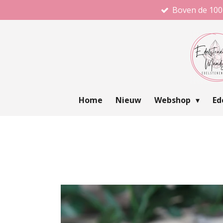
Boven de 100
Ga
direct
naar
de
hoofdinhoud
Home
Nieuw
Webshop
Ed