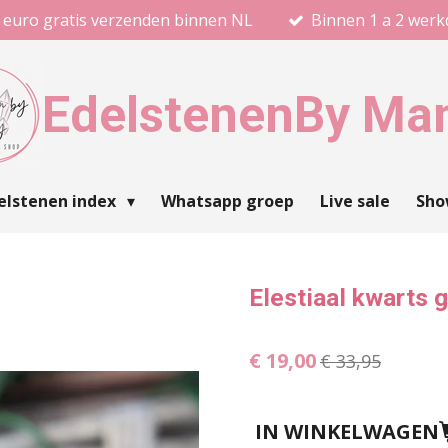
 euro gratis verzenden binnen NL
Binnen 1 a 2 wer
Edelstenen
By Ma
elstenen index
Whatsapp groep
Live sale
Sh
Elestiaal kwarts 
€ 19,00
€ 33,95
IN WINKELWAGEN