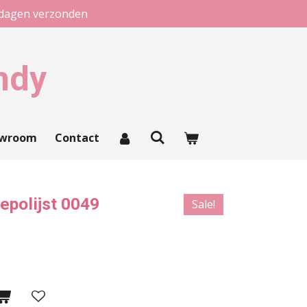
kdagen verzonden
ndy
owroom
Contact
gepolijst 0049
Sale!