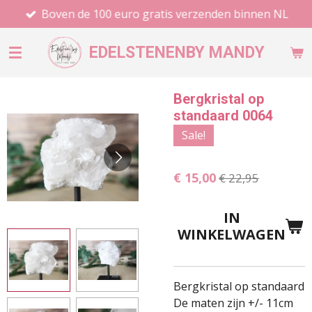
Boven de 100 euro gratis verzenden binnen NL
Ga
direct
naar
EDELSTENEN
BY MANDY
de
hoofdinhoud
Bergkristal op
standaard 0064
Sale!
€ 15,00
€ 22,95
IN
WINKELWAGEN
Bergkristal op standaard
De maten zijn +/- 11cm