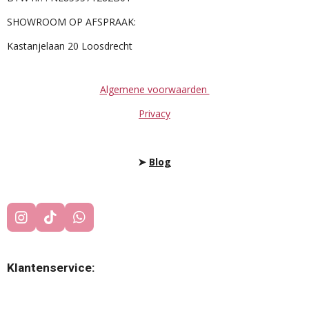
SHOWROOM OP AFSPRAAK:
Kastanjelaan 20 Loosdrecht
Algemene voorwaarden
Privacy
➤
Blog
I
T
W
N
I
H
S
K
A
T
T
T
Klantenservice:
A
O
S
G
K
A
R
P