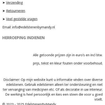
A
P
➤
Verzending
M
➤
Retourneren
➤
Veel gestelde vragen
Email: info@edelstenenbymandy.nl
HERROEPING INDIENEN
Alle getoonde prijzen zijn in euro’s en incl btw.
prijs, tekst en kleur fouten onder voorbehoud.
Disclaimer: Op mijn website kunt u informatie vinden over diverse
edelstenen. Gebruik edelstenen alleen ter ondersteuning en niet
ter vervanging van medicijnen etc. Of als decoratie in uw interieur.
De werking is heel persoonlijk en kies een steen die voor u goed
voelt.
© 2023 - 2025 EdelstenenByMandy