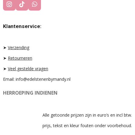
I
T
W
N
I
H
S
K
A
T
T
T
Klantenservice:
A
O
S
G
K
A
R
P
A
P
➤
Verzending
M
➤
Retourneren
➤
Veel gestelde vragen
Email: info@edelstenenbymandy.nl
HERROEPING INDIENEN
Alle getoonde prijzen zijn in euro’s en incl btw.
prijs, tekst en kleur fouten onder voorbehoud.