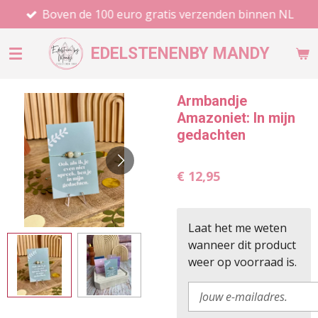
Boven de 100 euro gratis verzenden binnen NL
Ga
direct
naar
EDELSTENEN
BY MANDY
de
hoofdinhoud
Armbandje
Amazoniet: In mijn
gedachten
€ 12,95
Laat het me weten
wanneer dit product
weer op voorraad is.