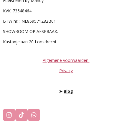
Edelstenen by Mandy
KVK: 73548464
BTW nr. : NL859571282B01
SHOWROOM OP AFSPRAAK:
Kastanjelaan 20 Loosdrecht
Algemene voorwaarden
Privacy
➤
Blog
I
T
W
N
I
H
S
K
A