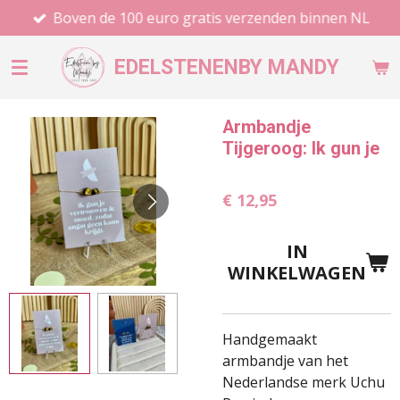
Boven de 100 euro gratis verzenden binnen NL
Ga
direct
naar
EDELSTENEN
BY MANDY
de
hoofdinhoud
Armbandje
Tijgeroog: Ik gun je
€ 12,95
IN
WINKELWAGEN
Handgemaakt
armbandje van het
Nederlandse merk Uchu