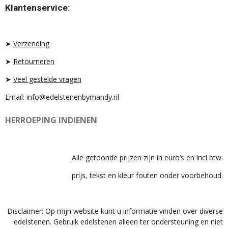
T
T
T
Klantenservice:
A
O
S
G
K
A
R
P
A
P
➤
Verzending
M
➤
Retourneren
➤
Veel gestelde vragen
Email: info@edelstenenbymandy.nl
HERROEPING INDIENEN
Alle getoonde prijzen zijn in euro’s en incl btw.
prijs, tekst en kleur fouten onder voorbehoud.
Disclaimer: Op mijn website kunt u informatie vinden over diverse
edelstenen. Gebruik edelstenen alleen ter ondersteuning en niet