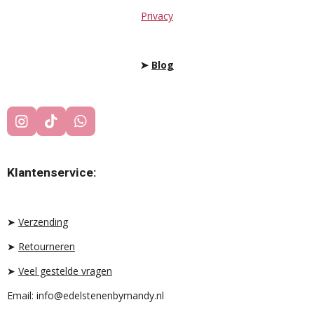
Privacy
➤
Blog
I
T
W
N
I
H
S
K
A
T
T
T
Klantenservice:
A
O
S
G
K
A
R
P
A
P
➤
Verzending
M
➤
Retourneren
➤
Veel gestelde vragen
Email: info@edelstenenbymandy.nl