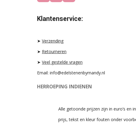
N
I
H
S
K
A
T
T
T
Klantenservice:
A
O
S
G
K
A
R
P
A
P
➤
Verzending
M
➤
Retourneren
➤
Veel gestelde vragen
Email: info@edelstenenbymandy.nl
HERROEPING INDIENEN
Alle getoonde prijzen zijn in euro’s en in
prijs, tekst en kleur fouten onder voor