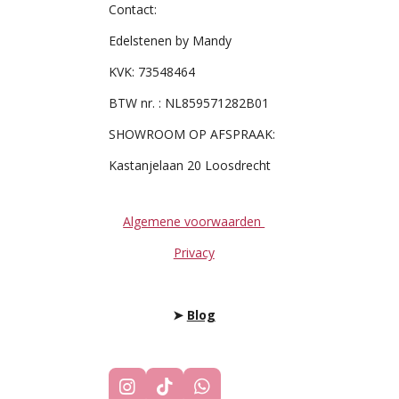
Contact:
Edelstenen by Mandy
KVK: 73548464
BTW nr. : NL859571282B01
SHOWROOM OP AFSPRAAK:
Kastanjelaan 20 Loosdrecht
Algemene voorwaarden
Privacy
➤
Blog
I
T
W