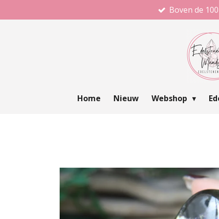
Boven de 100
Ga
direct
naar
de
hoofdinhoud
Home
Nieuw
Webshop
Ed