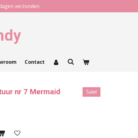
kdagen verzonden
ndy
owroom
Contact
tuur nr 7 Mermaid
Sale!