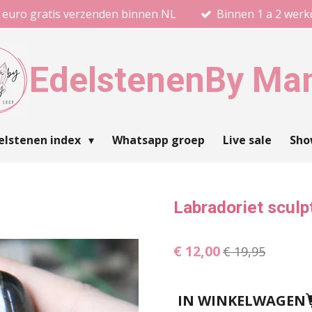
 euro gratis verzenden binnen NL
Binnen 1 a 2 wer
Edelstenen
By Ma
elstenen index
Whatsapp groep
Live sale
Sh
Labradoriet sculp
€ 12,00
€ 19,95
IN WINKELWAGEN