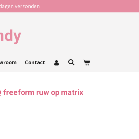
kdagen verzonden
ndy
owroom
Contact
 freeform ruw op matrix