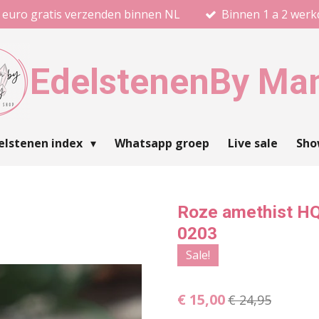
 euro gratis verzenden binnen NL
Binnen 1 a 2 wer
Edelstenen
By Ma
elstenen index
Whatsapp groep
Live sale
Sh
Roze amethist HQ
0203
Sale!
€ 15,00
€ 24,95