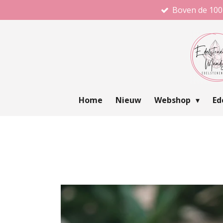
Boven de 100
Ga
direct
naar
de
hoofdinhoud
Home
Nieuw
Webshop
Ed