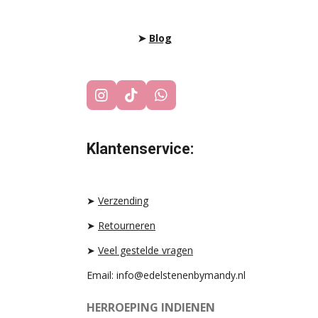
➤
Blog
I
T
W
N
I
H
S
K
A
T
T
T
Klantenservice:
A
O
S
G
K
A
R
P
A
P
➤
Verzending
M
➤
Retourneren
➤
Veel gestelde vragen
Email: info@edelstenenbymandy.nl
HERROEPING INDIENEN