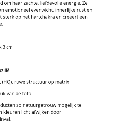
 om haar zachte, liefdevolle energie. Ze
an emotioneel evenwicht, innerlijke rust en
kt sterk op het hartchakra en creëert een
e.
x 3 cm
zilië
 (HQ), ruwe structuur op matrix
tuk van de foto
oducten zo natuurgetrouw mogelijk te
 kleuren licht afwijken door
inval.