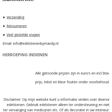
A
O
S
G
K
A
R
P
A
P
➤
Verzending
M
➤
Retourneren
➤
Veel gestelde vragen
Email: info@edelstenenbymandy.nl
HERROEPING INDIENEN
Alle getoonde prijzen zijn in euro’s en incl btw.
prijs, tekst en kleur fouten onder voorbehoud.
Disclaimer: Op mijn website kunt u informatie vinden over diverse
edelstenen. Gebruik edelstenen alleen ter ondersteuning en niet
ter vervanging van medicijnen etc. Of als decoratie in uw interieur.