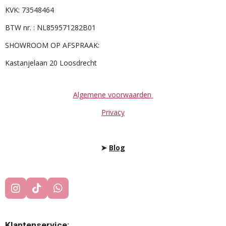
KVK: 73548464
BTW nr. : NL859571282B01
SHOWROOM OP AFSPRAAK:
Kastanjelaan 20 Loosdrecht
Algemene voorwaarden
Privacy
➤
Blog
I
T
W
N
I
H
S
K
A
T
T
T
Klantenservice: