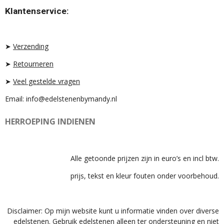
T
T
T
Klantenservice:
A
O
S
G
K
A
R
P
A
P
➤
Verzending
M
➤
Retourneren
➤
Veel gestelde vragen
Email: info@edelstenenbymandy.nl
HERROEPING INDIENEN
Alle getoonde prijzen zijn in euro’s en incl btw.
prijs, tekst en kleur fouten onder voorbehoud.
Disclaimer: Op mijn website kunt u informatie vinden over diverse
edelstenen. Gebruik edelstenen alleen ter ondersteuning en niet