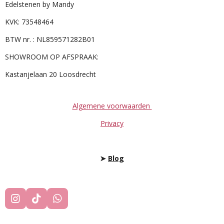
Edelstenen by Mandy
KVK: 73548464
BTW nr. : NL859571282B01
SHOWROOM OP AFSPRAAK:
Kastanjelaan 20 Loosdrecht
Algemene voorwaarden
Privacy
➤
Blog
I
T
W
N
I
H
S
K
A