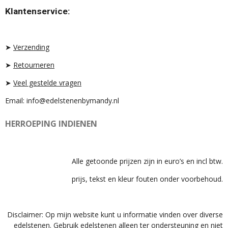
T
T
T
Klantenservice:
A
O
S
G
K
A
R
P
A
P
➤
Verzending
M
➤
Retourneren
➤
Veel gestelde vragen
Email: info@edelstenenbymandy.nl
HERROEPING INDIENEN
Alle getoonde prijzen zijn in euro’s en incl btw.
prijs, tekst en kleur fouten onder voorbehoud.
Disclaimer: Op mijn website kunt u informatie vinden over diverse
edelstenen. Gebruik edelstenen alleen ter ondersteuning en niet