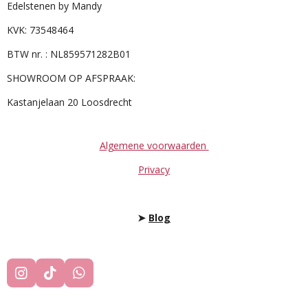
Edelstenen by Mandy
KVK: 73548464
BTW nr. : NL859571282B01
SHOWROOM OP AFSPRAAK:
Kastanjelaan 20 Loosdrecht
Algemene voorwaarden
Privacy
➤
Blog
I
T
W
N
I
H
S
K
A