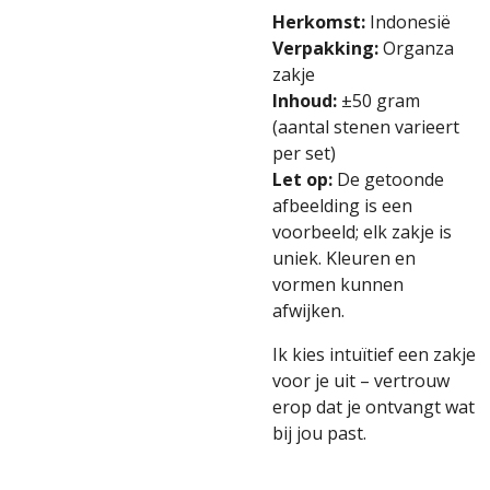
Herkomst:
Indonesië
Verpakking:
Organza
zakje
Inhoud:
±50
gram
(
aantal
stenen
varieert
per
set)
Let
op:
De
getoonde
afbeelding
is
een
voorbeeld;
elk
zakje
is
uniek.
Kleuren
en
vormen
kunnen
afwijken.
Ik
kies
intuïtief
een
zakje
voor
je
uit –
vertrouw
erop
dat
je
ontvangt
wat
bij
jou
past.