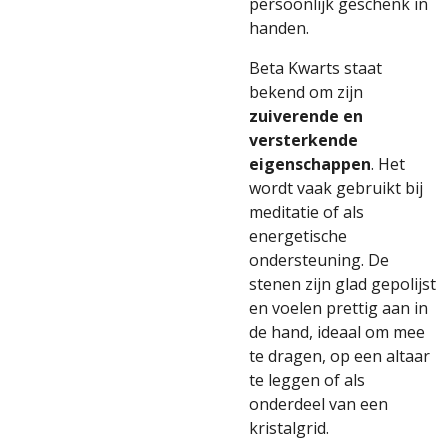
persoonlijk
geschenk
in
handen.
Beta
Kwarts
staat
bekend
om
zijn
zuiverende
en
versterkende
eigenschappen
.
Het
wordt
vaak
gebruikt
bij
meditatie
of
als
energetische
ondersteuning.
De
stenen
zijn
glad
gepolijst
en
voelen
prettig
aan
in
de
hand,
ideaal
om
mee
te
dragen,
op
een
altaar
te
leggen
of
als
onderdeel
van
een
kristalgrid.