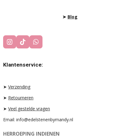
➤
Blog
I
T
W
N
I
H
S
K
A
T
T
T
Klantenservice:
A
O
S
G
K
A
R
P
A
P
➤
Verzending
M
➤
Retourneren
➤
Veel gestelde vragen
Email: info@edelstenenbymandy.nl
HERROEPING INDIENEN