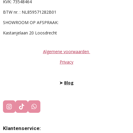
KVK: 73548464
BTW nr. : NL859571282B01
SHOWROOM OP AFSPRAAK:
Kastanjelaan 20 Loosdrecht
Algemene voorwaarden
Privacy
➤
Blog
I
T
W
N
I
H
S
K
A
T
T
T
Klantenservice:
A
O
S