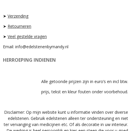
G
K
A
R
P
A
P
➤
Verzending
M
➤
Retourneren
➤
Veel gestelde vragen
Email: info@edelstenenbymandy.nl
HERROEPING INDIENEN
Alle getoonde prijzen zijn in euro’s en incl btw.
prijs, tekst en kleur fouten onder voorbehoud.
Disclaimer: Op mijn website kunt u informatie vinden over diverse
edelstenen. Gebruik edelstenen alleen ter ondersteuning en niet
ter vervanging van medicijnen etc. Of als decoratie in uw interieur.
De werking is heel persoonlijk en kies een steen die voor u goed