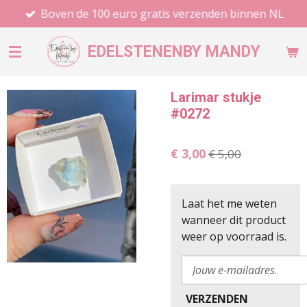
Boven de 100 euro gratis verzenden binnen NL
Ga
direct
naar
EDELSTENEN
BY MANDY
de
hoofdinhoud
Larimar stukje
#0272
€ 3,00
€ 5,00
Laat het me weten
wanneer dit product
weer op voorraad is.
VERZENDEN