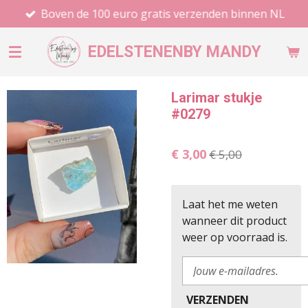
Boven de 100 euro gratis verzenden binnen NL
Ga
direct
naar
EDELSTENEN
BY MANDY
de
hoofdinhoud
Larimar stukje
#0279
€ 3,00
€ 5,00
Laat het me weten
wanneer dit product
weer op voorraad is.
VERZENDEN