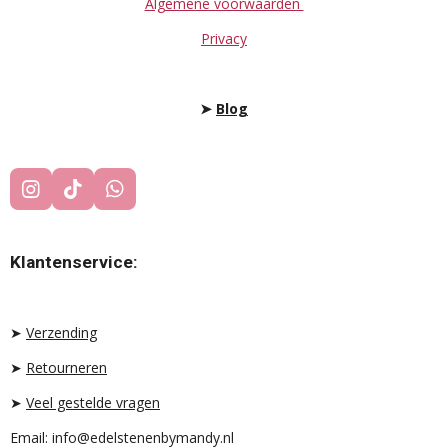
Algemene voorwaarden
Privacy
➤
Blog
I
T
W
N
I
H
S
K
A
T
T
T
Klantenservice:
A
O
S
G
K
A
R
P
A
P
➤
Verzending
M
➤
Retourneren
➤
Veel gestelde vragen
Email: info@edelstenenbymandy.nl