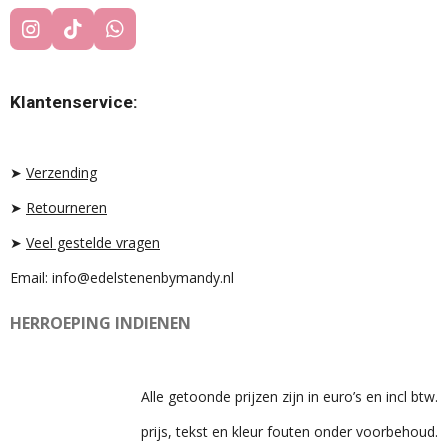
I
T
W
N
I
H
S
K
A
T
T
T
Klantenservice:
A
O
S
G
K
A
R
P
A
P
➤
Verzending
M
➤
Retourneren
➤
Veel gestelde vragen
Email: info@edelstenenbymandy.nl
HERROEPING INDIENEN
Alle getoonde prijzen zijn in euro’s en incl btw.
prijs, tekst en kleur fouten onder voorbehoud.