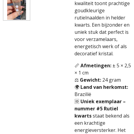
kwaliteit toont prachtige
goudkleurige
rutielnaalden in helder
kwarts. Een bijzonder en
uniek stuk dat perfect is
voor verzamelaars,
energetisch werk of als
decoratief kristal.
📏
Afmetingen:
± 5 × 2,5
× 1 cm
⚖️
Gewicht:
24 gram
🌍
Land van herkomst:
Brazilië
🆔
Uniek exemplaar –
nummer #5
Rutiel
kwarts
staat bekend als
een krachtige
energieversterker. Het