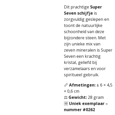
Dit prachtige
Super
Seven schijfje
is
zorgvuldig geslepen en
toont de natuurlijke
schoonheid van deze
bijzondere steen. Met
zijn unieke mix van
zeven mineralen is Super
Seven een krachtig
kristal, geliefd bij
verzamelaars en voor
spiritueel gebruik.
📏
Afmetingen:
± 6 × 4,5
× 0,6 cm
⚖️
Gewicht:
28 gram
🆔
Uniek exemplaar –
nummer #0262