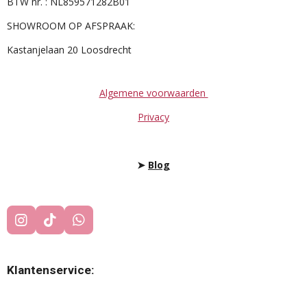
BTW nr. : NL859571282B01
SHOWROOM OP AFSPRAAK:
Kastanjelaan 20 Loosdrecht
Algemene voorwaarden
Privacy
➤
Blog
I
T
W
N
I
H
S
K
A
T
T
T
Klantenservice:
A
O
S
G
K
A
R
P