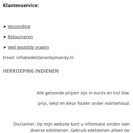
T
T
T
Klantenservice:
A
O
S
G
K
A
R
P
A
P
➤
Verzending
M
➤
Retourneren
➤
Veel gestelde vragen
Email: info@edelstenenbymandy.nl
HERROEPING INDIENEN
Alle getoonde prijzen zijn in euro’s en incl btw.
prijs, tekst en kleur fouten onder voorbehoud.
Disclaimer: Op mijn website kunt u informatie vinden over
diverse edelstenen. Gebruik edelstenen alleen ter