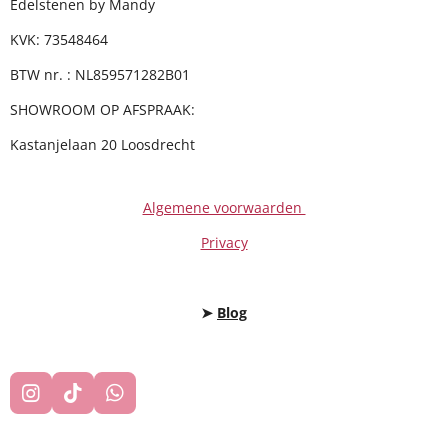
Edelstenen by Mandy
KVK: 73548464
BTW nr. : NL859571282B01
SHOWROOM OP AFSPRAAK:
Kastanjelaan 20 Loosdrecht
Algemene voorwaarden
Privacy
➤
Blog
I
T
W
N
I
H
S
K
A