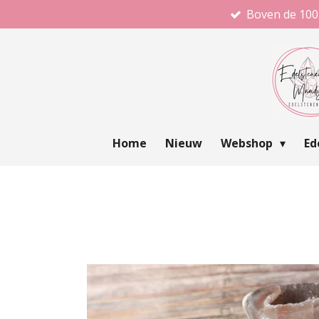
Boven de 100
Ga
direct
naar
de
hoofdinhoud
Home
Nieuw
Webshop
Ed