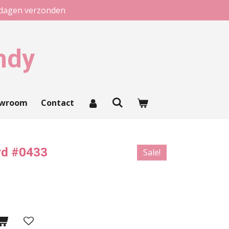
kdagen verzonden
ndy
owroom
Contact
rd #0433
Sale!