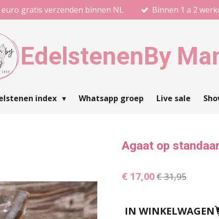
 euro gratis verzenden binnen NL
Binnen 1 a 2 wer
Edelstenen
By Ma
elstenen index
Whatsapp groep
Live sale
Sh
Agaat op standaa
€ 17,00
€ 31,95
IN WINKELWAGEN