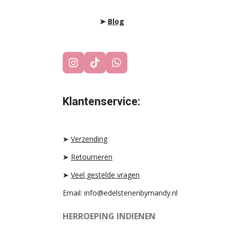
➤
Blog
I
T
W
N
I
H
S
K
A
T
T
T
Klantenservice:
A
O
S
G
K
A
R
P
A
P
➤
Verzending
M
➤
Retourneren
➤
Veel gestelde vragen
Email: info@edelstenenbymandy.nl
HERROEPING INDIENEN