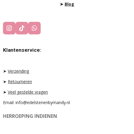
➤
Blog
I
T
W
N
I
H
S
K
A
T
T
T
Klantenservice:
A
O
S
G
K
A
R
P
A
P
➤
Verzending
M
➤
Retourneren
➤
Veel gestelde vragen
Email: info@edelstenenbymandy.nl
HERROEPING INDIENEN