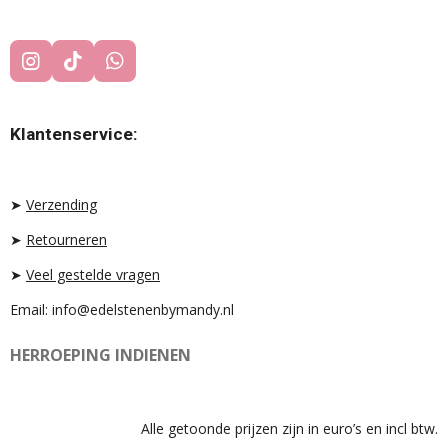
I
T
W
N
I
H
S
K
A
T
T
T
Klantenservice:
A
O
S
G
K
A
R
P
A
P
➤
Verzending
M
➤
Retourneren
➤
Veel gestelde vragen
Email: info@edelstenenbymandy.nl
HERROEPING INDIENEN
Alle getoonde prijzen zijn in euro’s en incl btw.