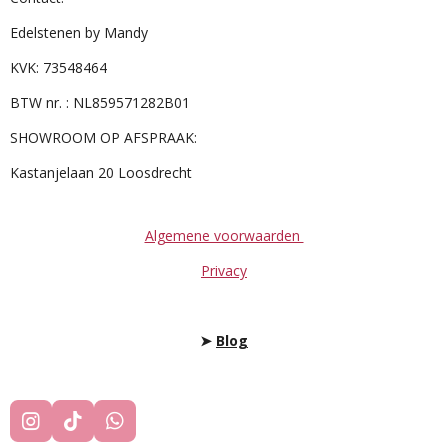
Edelstenen by Mandy
KVK: 73548464
BTW nr. : NL859571282B01
SHOWROOM OP AFSPRAAK:
Kastanjelaan 20 Loosdrecht
Algemene voorwaarden
Privacy
➤
Blog
I
T
W
N
I
H