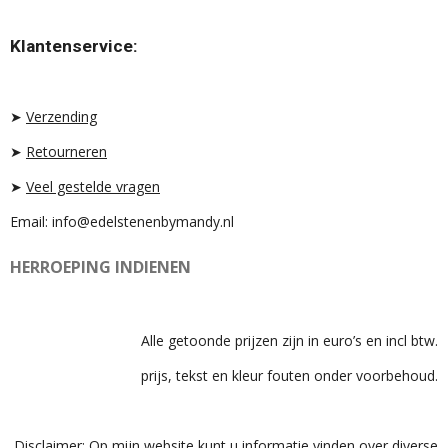
S
K
A
T
T
T
Klantenservice:
A
O
S
G
K
A
R
P
A
P
➤
Verzending
M
➤
Retourneren
➤
Veel gestelde vragen
Email: info@edelstenenbymandy.nl
HERROEPING INDIENEN
Alle getoonde prijzen zijn in euro’s en incl btw.
prijs, tekst en kleur fouten onder voorbehoud.
Disclaimer: Op mijn website kunt u informatie vinden over diverse