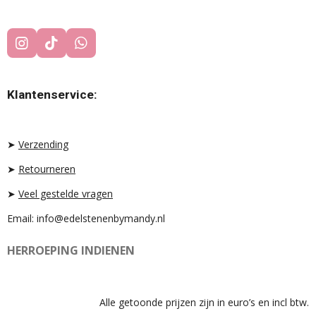
I
T
W
N
I
H
S
K
A
T
T
T
Klantenservice:
A
O
S
G
K
A
R
P
A
P
➤
Verzending
M
➤
Retourneren
➤
Veel gestelde vragen
Email: info@edelstenenbymandy.nl
HERROEPING INDIENEN
Alle getoonde prijzen zijn in euro’s en incl btw.