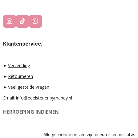
I
T
W
N
I
H
S
K
A
T
T
T
Klantenservice:
A
O
S
G
K
A
R
P
A
P
➤
Verzending
M
➤
Retourneren
➤
Veel gestelde vragen
Email: info@edelstenenbymandy.nl
HERROEPING INDIENEN
Alle getoonde prijzen zijn in euro’s en incl btw.