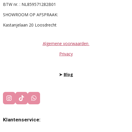
BTW nr. : NL859571282B01
SHOWROOM OP AFSPRAAK:
Kastanjelaan 20 Loosdrecht
Algemene voorwaarden
Privacy
➤
Blog
I
T
W
N
I
H
S
K
A
T
T
T
Klantenservice:
A
O
S
G
K
A