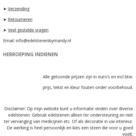
R
P
A
P
➤
Verzending
M
➤
Retourneren
➤
Veel gestelde vragen
Email: info@edelstenenbymandy.nl
HERROEPING INDIENEN
Alle getoonde prijzen zijn in euro’s en incl btw.
prijs, tekst en kleur fouten onder voorbehoud.
Disclaimer: Op mijn website kunt u informatie vinden over diverse
edelstenen. Gebruik edelstenen alleen ter ondersteuning en niet
ter vervanging van medicijnen etc. Of als decoratie in uw interieur.
De werking is heel persoonlijk en kies een steen die voor u goed
voelt.